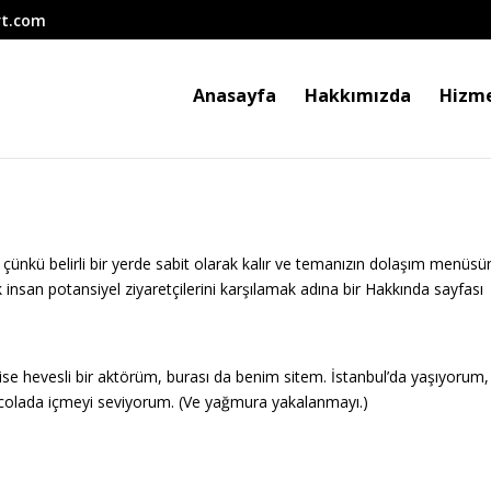
rt.com
Anasayfa
Hakkımızda
Hizme
ır çünkü belirli bir yerde sabit olarak kalır ve temanızın dolaşım menüs
 insan potansiyel ziyaretçilerini karşılamak adına bir Hakkında sayfası
i ise hevesli bir aktörüm, burası da benim sitem. İstanbul’da yaşıyorum,
a colada içmeyi seviyorum. (Ve yağmura yakalanmayı.)