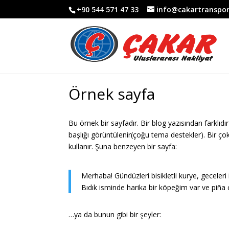
+90 544 571 47 33
info@cakartranspo
Örnek sayfa
Bu örnek bir sayfadır. Bir blog yazısından farklıd
başlığı görüntülenir(çoğu tema destekler). Bir çok
kullanır. Şuna benzeyen bir sayfa:
Merhaba! Gündüzleri bisikletli kurye, geceler
Bıdık isminde harika bir köpeğim var ve piñ
…ya da bunun gibi bir şeyler: